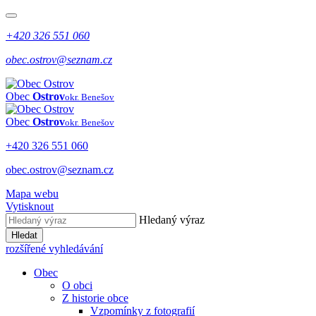
+420 326 551 060
obec.ostrov@seznam.cz
Obec
Ostrov
okr. Benešov
Obec
Ostrov
okr. Benešov
+420 326 551 060
obec.ostrov@seznam.cz
Mapa webu
Vytisknout
Hledaný výraz
Hledat
rozšířené vyhledávání
Obec
O obci
Z historie obce
Vzpomínky z fotografií