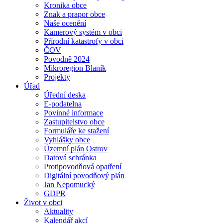
Kronika obce
Znak a prapor obce
Naše ocenění
Kamerový systém v obci
Přírodní katastrofy v obci
ČOV
Povodně 2024
Mikroregion Blaník
Projekty
Úřad
Úřední deska
E-podatelna
Povinné informace
Zastupitelstvo obce
Formuláře ke stažení
Vyhlášky obce
Územní plán Ostrov
Datová schránka
Protipovodňová opatření
Digitální povodňový plán
Jan Nepomucký
GDPR
Život v obci
Aktuality
Kalendář akcí