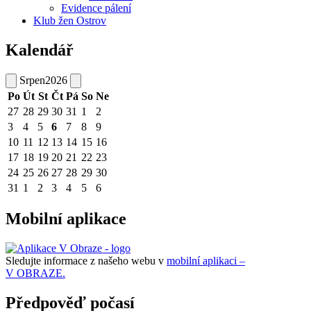
Evidence pálení
Klub žen Ostrov
Kalendář
Srpen
2026
Po
Út
St
Čt
Pá
So
Ne
27
28
29
30
31
1
2
3
4
5
6
7
8
9
10
11
12
13
14
15
16
17
18
19
20
21
22
23
24
25
26
27
28
29
30
31
1
2
3
4
5
6
Mobilní aplikace
Sledujte informace z našeho webu v
mobilní aplikaci –
V OBRAZE.
Předpověď počasí