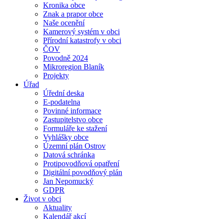
Kronika obce
Znak a prapor obce
Naše ocenění
Kamerový systém v obci
Přírodní katastrofy v obci
ČOV
Povodně 2024
Mikroregion Blaník
Projekty
Úřad
Úřední deska
E-podatelna
Povinné informace
Zastupitelstvo obce
Formuláře ke stažení
Vyhlášky obce
Územní plán Ostrov
Datová schránka
Protipovodňová opatření
Digitální povodňový plán
Jan Nepomucký
GDPR
Život v obci
Aktuality
Kalendář akcí