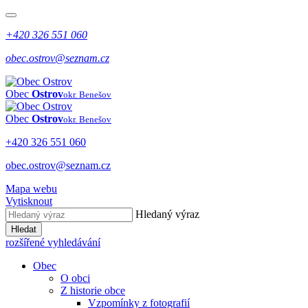
+420 326 551 060
obec.ostrov@seznam.cz
Obec
Ostrov
okr. Benešov
Obec
Ostrov
okr. Benešov
+420 326 551 060
obec.ostrov@seznam.cz
Mapa webu
Vytisknout
Hledaný výraz
Hledat
rozšířené vyhledávání
Obec
O obci
Z historie obce
Vzpomínky z fotografií