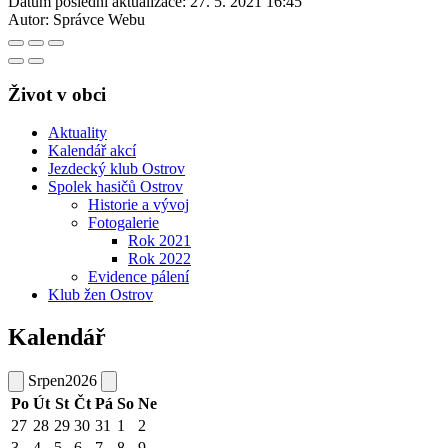
Datum poslední aktualizace:
27. 5. 2021 16:45
Autor:
Správce Webu
Život v obci
Aktuality
Kalendář akcí
Jezdecký klub Ostrov
Spolek hasičů Ostrov
Historie a vývoj
Fotogalerie
Rok 2021
Rok 2022
Evidence pálení
Klub žen Ostrov
Kalendář
Srpen
2026
Po
Út
St
Čt
Pá
So
Ne
27
28
29
30
31
1
2
3
4
5
6
7
8
9