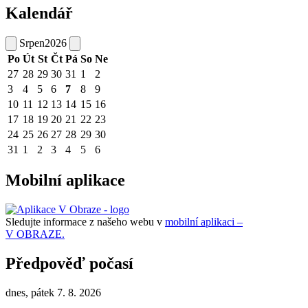
Kalendář
Srpen
2026
Po
Út
St
Čt
Pá
So
Ne
27
28
29
30
31
1
2
3
4
5
6
7
8
9
10
11
12
13
14
15
16
17
18
19
20
21
22
23
24
25
26
27
28
29
30
31
1
2
3
4
5
6
Mobilní aplikace
Sledujte informace z našeho webu v
mobilní aplikaci –
V OBRAZE.
Předpověď počasí
dnes, pátek 7. 8. 2026