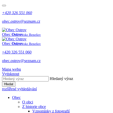
+420 326 551 060
obec.ostrov@seznam.cz
Obec
Ostrov
okr. Benešov
Obec
Ostrov
okr. Benešov
+420 326 551 060
obec.ostrov@seznam.cz
Mapa webu
Vytisknout
Hledaný výraz
Hledat
rozšířené vyhledávání
Obec
O obci
Z historie obce
Vzpomínky z fotografií