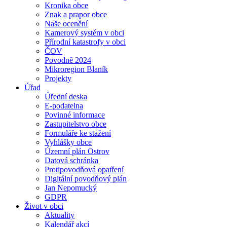
Kronika obce
Znak a prapor obce
Naše ocenění
Kamerový systém v obci
Přírodní katastrofy v obci
ČOV
Povodně 2024
Mikroregion Blaník
Projekty
Úřad
Úřední deska
E-podatelna
Povinné informace
Zastupitelstvo obce
Formuláře ke stažení
Vyhlášky obce
Územní plán Ostrov
Datová schránka
Protipovodňová opatření
Digitální povodňový plán
Jan Nepomucký
GDPR
Život v obci
Aktuality
Kalendář akcí