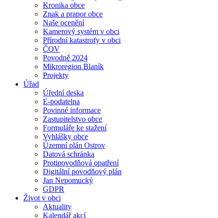
Kronika obce
Znak a prapor obce
Naše ocenění
Kamerový systém v obci
Přírodní katastrofy v obci
ČOV
Povodně 2024
Mikroregion Blaník
Projekty
Úřad
Úřední deska
E-podatelna
Povinné informace
Zastupitelstvo obce
Formuláře ke stažení
Vyhlášky obce
Územní plán Ostrov
Datová schránka
Protipovodňová opatření
Digitální povodňový plán
Jan Nepomucký
GDPR
Život v obci
Aktuality
Kalendář akcí