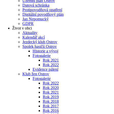
Územní plán Ostrov
Datová schránka
Protipovodňová opatření
Digitální povodňový plán
Jan Nepomucký
GDPR
Život v obci
Aktuality
Kalendář akcí
Jezdecký klub Ostrov
Spolek hasičů Ostrov
Historie a vývoj
Fotogalerie
Rok 2021
Rok 2022
Evidence pálení
Klub žen Ostrov
Fotogalerie
Rok 2022
Rok 2020
Rok 2021
Rok 2019
Rok 2018
Rok 2017
Rok 2016