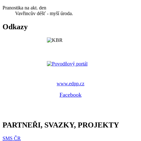
Pranostika na akt. den
Vavřincův déšť - myší úroda.
Odkazy
www.edpp.cz
Facebook
PARTNEŘI, SVAZKY, PROJEKTY
SMS ČR