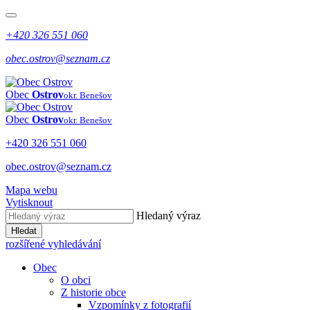
+420 326 551 060
obec.ostrov@seznam.cz
Obec
Ostrov
okr. Benešov
Obec
Ostrov
okr. Benešov
+420 326 551 060
obec.ostrov@seznam.cz
Mapa webu
Vytisknout
Hledaný výraz
Hledat
rozšířené vyhledávání
Obec
O obci
Z historie obce
Vzpomínky z fotografií