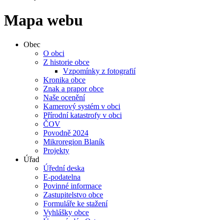
Mapa webu
Obec
O obci
Z historie obce
Vzpomínky z fotografií
Kronika obce
Znak a prapor obce
Naše ocenění
Kamerový systém v obci
Přírodní katastrofy v obci
ČOV
Povodně 2024
Mikroregion Blaník
Projekty
Úřad
Úřední deska
E-podatelna
Povinné informace
Zastupitelstvo obce
Formuláře ke stažení
Vyhlášky obce