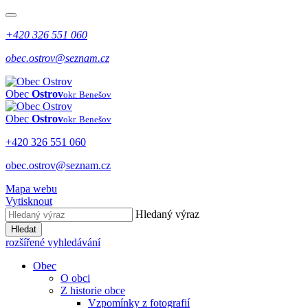
+420 326 551 060
obec.ostrov@seznam.cz
Obec
Ostrov
okr. Benešov
Obec
Ostrov
okr. Benešov
+420 326 551 060
obec.ostrov@seznam.cz
Mapa webu
Vytisknout
Hledaný výraz
Hledat
rozšířené vyhledávání
Obec
O obci
Z historie obce
Vzpomínky z fotografií