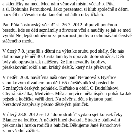
a skleničky na med. Med nám věnoval místní včelař p. Půta
a sl. Bohunka Peroutková. Jako prezentaci si klub společně s dětmi
nacvičil na Vesnici roku taneční pohádku o kytičkách.
Pan Půta "ostrovský včelař" si 26.7. 2012 připravil poučnou
besedu, kde se děti seznámily s životem včel a naučily se jak se med
vyrábí.Ne jlepší odměnou za pozornost jim bylo ochutnávání čerstvě
stáčeného medu.
V úterý 7.8. jsme šli s dětmi na výlet ke srubu pod skály. Šlo nás
dohromady téměř 30. Cesta tam byla opravdu dobrodružná. Děti
byly ale opravdu tak natěšeny, že jim nevadily kopřivy,
přeskakování roklí a ani krátký deštík, který nás překvapil.
V neděli 26.8. navštívila naši obec paní Neradová z Bystřice
s loutkovým divadlem pro děti. 65 návštěvníků si poslechlo
5 známých českých pohádek. Kuřátko a obilí, O Budulínkovi,
Chytrá kůzlátka, Medvídek Míša a nejvíce měla úspěch pohádka Jak
pejsek a kočička vařili dort. Na závěr si děti s kytarou paní
Neradové zazpívaly pásmo dětských písniček.
V úterý 28.8. 2012 se 12 "dobrodruhů" vydalo sjet kousek řeky
Blanice na lodičce. A někteří hned dvakrát. Strach z pádlování
překonala i hrstka rodičů a babiček.Děkujeme Janě Panochové
za nevšední zážitek.