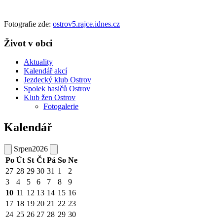
Fotografie zde:
ostrov5.rajce.idnes.cz
Život v obci
Aktuality
Kalendář akcí
Jezdecký klub Ostrov
Spolek hasičů Ostrov
Klub žen Ostrov
Fotogalerie
Kalendář
Srpen
2026
Po
Út
St
Čt
Pá
So
Ne
27
28
29
30
31
1
2
3
4
5
6
7
8
9
10
11
12
13
14
15
16
17
18
19
20
21
22
23
24
25
26
27
28
29
30