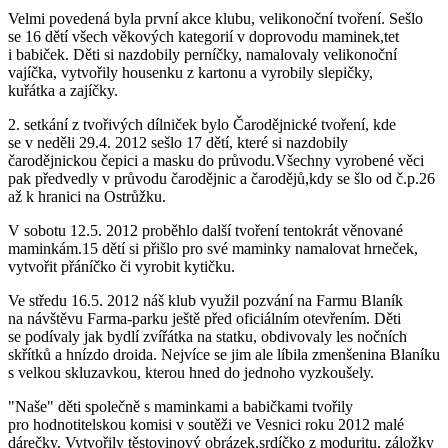
Velmi povedená byla první akce klubu, velikonoční tvoření. Sešlo
se 16 dětí všech věkových kategorií v doprovodu maminek,tet
i babiček. Děti si nazdobily perníčky, namalovaly velikonoční
vajíčka, vytvořily housenku z kartonu a vyrobily slepičky,
kuřátka a zajíčky.
2. setkání z tvořivých dílniček bylo Čarodějnické tvoření, kde
se v neděli 29.4. 2012 sešlo 17 dětí, které si nazdobily
čarodějnickou čepici a masku do průvodu.Všechny vyrobené věci
pak předvedly v průvodu čarodějnic a čarodějů,kdy se šlo od č.p.26
až k hranici na Ostrůžku.
V sobotu 12.5. 2012 proběhlo další tvoření tentokrát věnované
maminkám.15 dětí si přišlo pro své maminky namalovat hrneček,
vytvořit přáníčko či vyrobit kytičku.
Ve středu 16.5. 2012 náš klub využil pozvání na Farmu Blaník
na návštěvu Farma-parku ještě před oficiálním otevřením. Děti
se podívaly jak bydlí zvířátka na statku, obdivovaly les nočních
skřítků a hnízdo droida. Nejvíce se jim ale líbila zmenšenina Blaníku
s velkou skluzavkou, kterou hned do jednoho vyzkoušely.
"Naše" děti společně s maminkami a babičkami tvořily
pro hodnotitelskou komisi v soutěži ve Vesnici roku 2012 malé
dárečky. Vytvořily těstovinový obrázek,srdíčko z moduritu, záložky