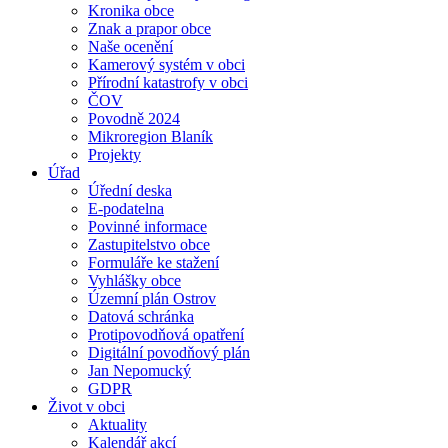
Kronika obce
Znak a prapor obce
Naše ocenění
Kamerový systém v obci
Přírodní katastrofy v obci
ČOV
Povodně 2024
Mikroregion Blaník
Projekty
Úřad
Úřední deska
E-podatelna
Povinné informace
Zastupitelstvo obce
Formuláře ke stažení
Vyhlášky obce
Územní plán Ostrov
Datová schránka
Protipovodňová opatření
Digitální povodňový plán
Jan Nepomucký
GDPR
Život v obci
Aktuality
Kalendář akcí