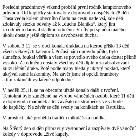
Poslední prázdninový víkend proběhl první ročník lampionového
průvodu. Od kapličky startovalo v doprovodu dospělých 28 dětí.
Trasa vedla kolem obecního úřadu na cestu nade vsí, kde děti
zdolávaly stezku odvahy až k „duchu Blaníka“, který jim
za odměnu daroval sladkou odměnu. V cíly po splnění malého
úkolu dostaly ještě diplom za osvobození ducha.
V sobotu 3.11. se v obci konala drakiáda na kterou přišlo 13 dětí
všech věkových kategorií. Počasí nám opravdu přálo, bylo
slunečno, foukal větřík a všem se povedlo svého draka dostat pěkně
vysoko. Za odměnu dostaly všechny děti diplom za absolvování
kurzu létání draka. Poté podle mapy hledaly ukrytý poklad, který
ukrýval samé laskominy. Na závěr jsme si opekli brambory
a tím zakončili vydařené odpoledne.
V neděli 25.11. se na obecním úřadě konalo další z tvoření.
Tentokrát bylo zaměřené na výrobu vánočních ozdob, které 11 dětí
v doprovodu maminek a tet zavěsilo na stromeček ve vchodě
do kapličky. Na závěr se děti svezly na koníkách na Ostrůžku.
V prosinci také proběhla tradiční mikulášská nadílka.
Na Štědrý den si děti připravily vystoupení a zazpívaly dvě vánoční
koledy v doprovodu „živé kapely.