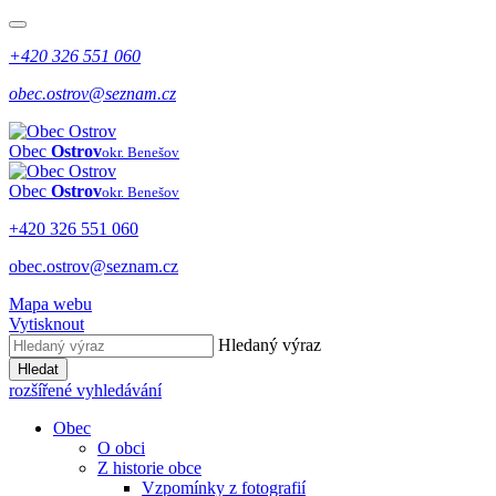
+420 326 551 060
obec.ostrov@seznam.cz
Obec
Ostrov
okr. Benešov
Obec
Ostrov
okr. Benešov
+420 326 551 060
obec.ostrov@seznam.cz
Mapa webu
Vytisknout
Hledaný výraz
Hledat
rozšířené vyhledávání
Obec
O obci
Z historie obce
Vzpomínky z fotografií