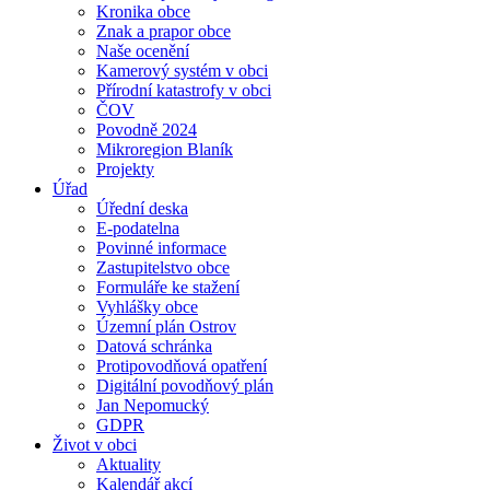
Kronika obce
Znak a prapor obce
Naše ocenění
Kamerový systém v obci
Přírodní katastrofy v obci
ČOV
Povodně 2024
Mikroregion Blaník
Projekty
Úřad
Úřední deska
E-podatelna
Povinné informace
Zastupitelstvo obce
Formuláře ke stažení
Vyhlášky obce
Územní plán Ostrov
Datová schránka
Protipovodňová opatření
Digitální povodňový plán
Jan Nepomucký
GDPR
Život v obci
Aktuality
Kalendář akcí