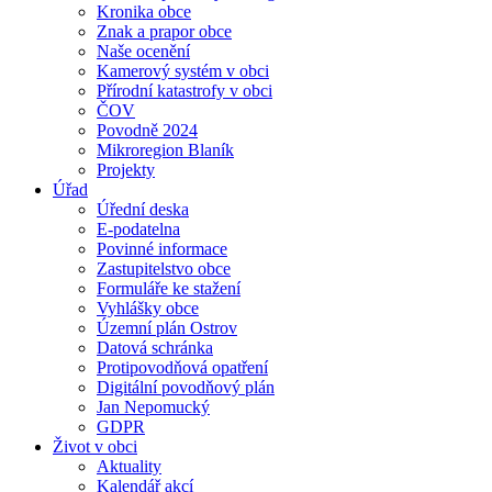
Kronika obce
Znak a prapor obce
Naše ocenění
Kamerový systém v obci
Přírodní katastrofy v obci
ČOV
Povodně 2024
Mikroregion Blaník
Projekty
Úřad
Úřední deska
E-podatelna
Povinné informace
Zastupitelstvo obce
Formuláře ke stažení
Vyhlášky obce
Územní plán Ostrov
Datová schránka
Protipovodňová opatření
Digitální povodňový plán
Jan Nepomucký
GDPR
Život v obci
Aktuality
Kalendář akcí