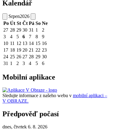
Kalendář
Srpen
2026
Po
Út
St
Čt
Pá
So
Ne
27
28
29
30
31
1
2
3
4
5
6
7
8
9
10
11
12
13
14
15
16
17
18
19
20
21
22
23
24
25
26
27
28
29
30
31
1
2
3
4
5
6
Mobilní aplikace
Sledujte informace z našeho webu v
mobilní aplikaci –
V OBRAZE.
Předpověď počasí
dnes, čtvrtek 6. 8. 2026