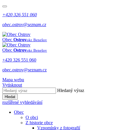
+420 326 551 060
obec.ostrov@seznam.cz
Obec
Ostrov
okr. Benešov
Obec
Ostrov
okr. Benešov
+420 326 551 060
obec.ostrov@seznam.cz
Mapa webu
Vytisknout
Hledaný výraz
Hledat
rozšířené vyhledávání
Obec
O obci
Z historie obce
Vzpomínky z fotografií